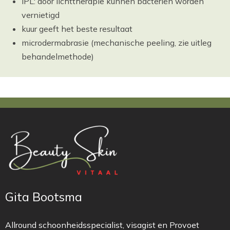
IPL: door lichttherapie kunnen bacteriën worden
vernietigd
kuur geeft het beste resultaat
microdermabrasie (mechanische peeling, zie uitleg
behandelmethode)
Gita Bootsma
Allround schoonheidsspecialist, visagist en Provoet