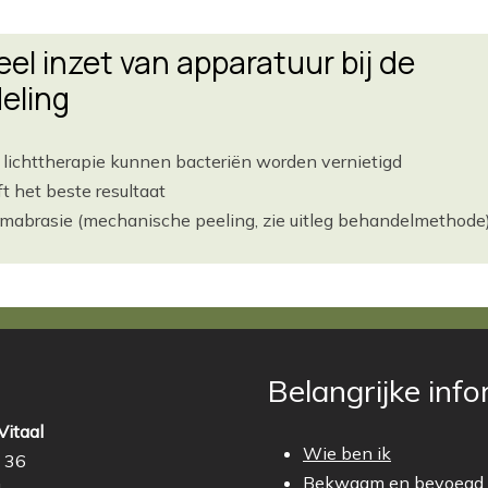
el inzet van apparatuur bij de
eling
r lichttherapie kunnen bacteriën worden vernietigd
ft het beste resultaat
mabrasie (mechanische peeling, zie uitleg behandelmethode
Belangrijke inf
Vitaal
Wie ben ik
 36
Bekwaam en bevoegd