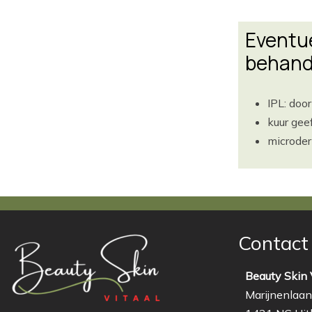
Eventue
behand
IPL: doo
kuur gee
microder
Contact
Beauty Skin 
Marijnenlaan