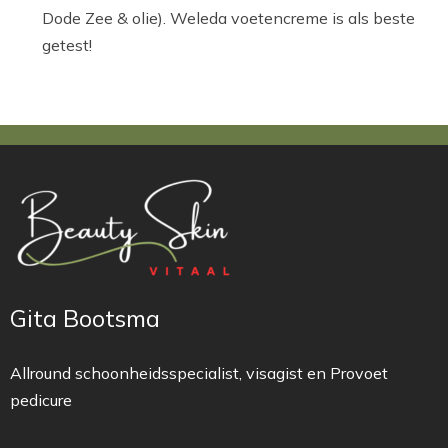
Dode Zee & olie). Weleda voetencreme is als beste
getest!
Gita Bootsma
Allround schoonheidsspecialist, visagist en Provoet
pedicure